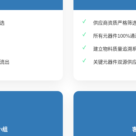
选
供应商资质严格筛
所有元器件100%
建立物料质量追溯
流出
关键元器件双源供
小组