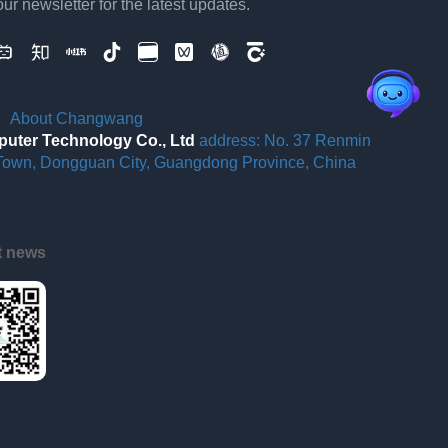
ur newsletter for the latest updates.
About Changwang
ter Technology Co., Ltd
address: No. 37 Renmin
Town, Dongguan City, Guangdong Province, China
st news