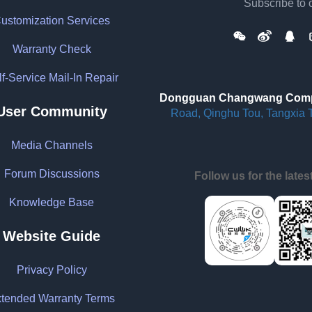
Subscribe to o
ustomization Services
Warranty Check
f-Service Mail-In Repair
Dongguan Changwang Compu
User Community
Road, Qinghu Tou, Tangxia 
Media Channels
Forum Discussions
Follow us for the late
Knowledge Base
Website Guide
Privacy Policy
tended Warranty Terms