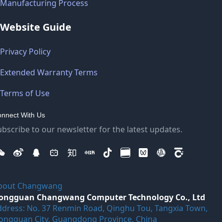
Manufacturing Process
Website Guide
Privacy Policy
Extended Warranty Terms
Terms of Use
nnect With Us
ubscribe to our newsletter for the latest updates.
bout Changwang
ongguan Changwang Computer Technology Co., Ltd
ddress: No. 37 Renmin Road, Qinghu Tou, Tangxia Town,
ongguan City, Guangdong Province, China