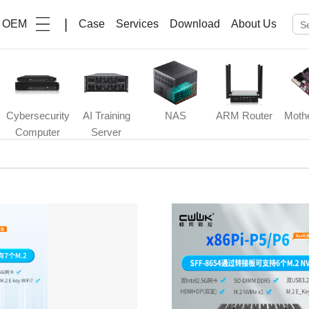
|
OEM
Case
Services
Download
About Us
Cybersecurity
AI Training
NAS
ARM Router
Moth
Computer
Server