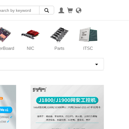
erBoard
NIC
Parts
ITSC