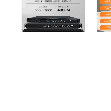
CW-ADLN-4L-N100网安工控机
CW-Q3
畅网12代N100/I3-N305双万兆光口/4电
高通四核IP
+4电网安工控机/支持/安全网关防火墙/堡
WAN口 
垒机/AC控制/上网行为管理
TF插槽
Learn More
Buy Now
Learn Mo
钢化玻璃上
(iKuai