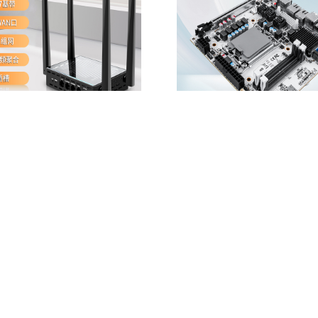
600 Wi-Fi7臻选版
CW-NAS-Q670-8P4M2 
妖板
Q5312 | Wi-Fi7基带 | 2.5G
| Mesh一键组网 | MLO双频聚合 |
畅网微控Q670八盘位NAS妖板/1
(支持部份软路由系统引导) | 透明
CPU/DDR5内存/M.2 NVME/2个In
re
Buy Now
盖 | 全铝合金机身 | 爱快
网口/PCIE16X插槽/Vpro Q670
Learn More
Buy Now
)企业版定制