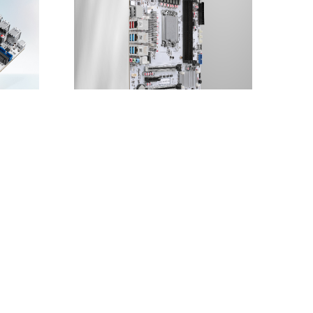
八盘位NAS
CW-NAS-W680-10G 12盘位NAS主
板
2-14代
畅网W680工作站/服务器级12盘位NAS主
tel2.5G
板
-NAS主板
Learn More
Buy Now